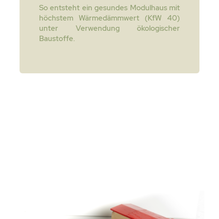
So entsteht ein gesundes Modulhaus mit
höchstem Wärmedämmwert (KfW 40)
unter Verwendung ökologischer
Baustoffe.