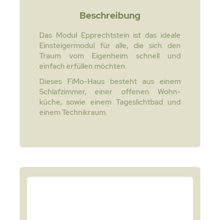
Beschreibung
Das Modul Epprechtstein ist das ideale
Einsteigermodul für alle, die sich den
Traum vom Eigenheim schnell und
einfach erfüllen möchten.
Dieses FiMo-Haus besteht aus einem
Schlafzimmer, einer offenen Wohn-
küche, sowie einem Tageslichtbad und
einem Technikraum.