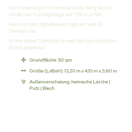
Der minerologisch interessanteste Berg liegt im
nördlichen Fichtelgebirge auf 798 m ü. NN.
Rund um den Gipfelbereich gibt es rund 20
Steinbrüche.
In drei dieser Steinbrüche wird der Epprechtstein-
Granit abgebaut.
Grundfläche: 50 qm
Größe (LxBxH): 13,20 m x 4,10 m x 3,60 m
Außenverschalung: heimische Lärche |
Putz | Blech