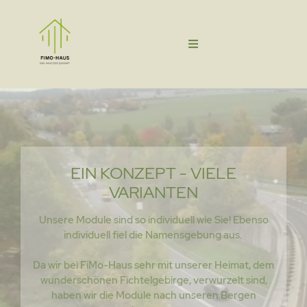
EIN KONZEPT - VIELE
VARIANTEN
Unsere Module sind so individuell wie Sie! Ebenso
individuell fiel die Namensgebung aus.
Da wir bei FiMo-Haus sehr mit unserer Heimat, dem
wunderschönen Fichtelgebirge, verwurzelt sind,
haben wir die Module nach unseren Bergen