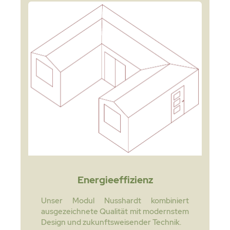
Energieeffizienz
Unser Modul Nusshardt kombiniert
ausgezeichnete Qualität mit modernstem
Design und zukunftsweisender Technik.