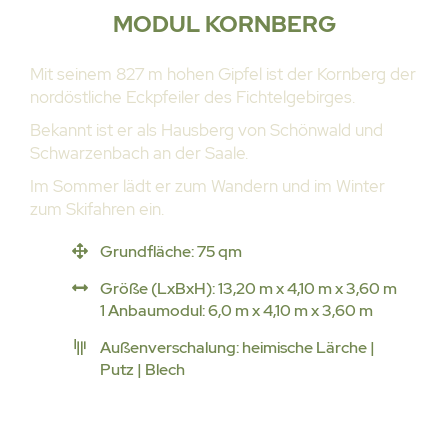
MODUL KORNBERG
Mit seinem 827 m hohen Gipfel ist der Kornberg der
nordöstliche Eckpfeiler des Fichtelgebirges.
Bekannt ist er als Hausberg von Schönwald und
Schwarzenbach an der Saale.
Im Sommer lädt er zum Wandern und im Winter
zum Skifahren ein.
Grundfläche: 75 qm
Größe (LxBxH): 13,20 m x 4,10 m x 3,60 m
1 Anbaumodul: 6,0 m x 4,10 m x 3,60 m
Außenverschalung: heimische Lärche |
Putz | Blech