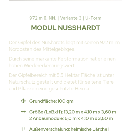
972 m ü. NN. | Variante 3 | U-Form
MODUL NUSSHARDT
Der Gipfel des Nußhardts liegt mit seinen 972 m im
Nordosten des Mittelgebirges.
Durch seine markante Felsformation hat er einen
hohen Wiedererkennungswert.
Der Gipfelbereich mit 5,5 Hektar Fläche ist unter
Naturschutz gestellt und bietet für seltene Tiere
und Pflanzen eine geschützte Heimat.
Grundfläche: 100 qm
Größe (LxBxH): 13,20 m x 4,10 m x 3,60 m
2 Anbaumodule: 6,0 m x 4,10 m x 3,60 m
Außenverschalung: heimische Lärche |