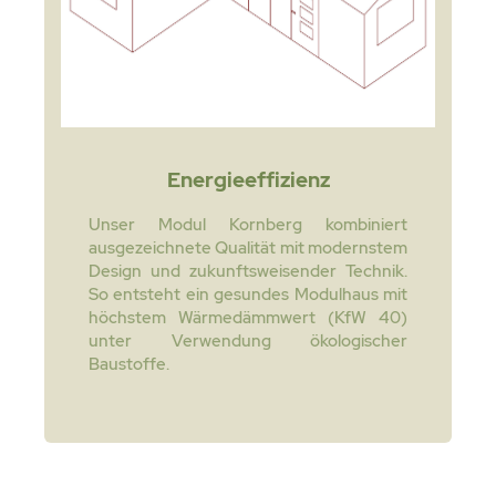
Energieeffizienz
Unser Modul Kornberg kombiniert
ausgezeichnete Qualität mit modernstem
Design und zukunftsweisender Technik.
So entsteht ein gesundes Modulhaus mit
höchstem Wärmedämmwert (KfW 40)
unter Verwendung ökologischer
Baustoffe.