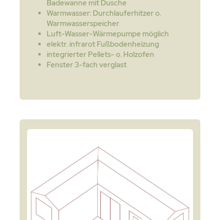
Badewanne mit Dusche
Warmwasser: Durchlauferhitzer o.
Warmwasserspeicher
Luft-Wasser-Wärmepumpe möglich
elektr. infrarot Fußbodenheizung
integrierter Pellets- o. Holzofen
Fenster 3-fach verglast