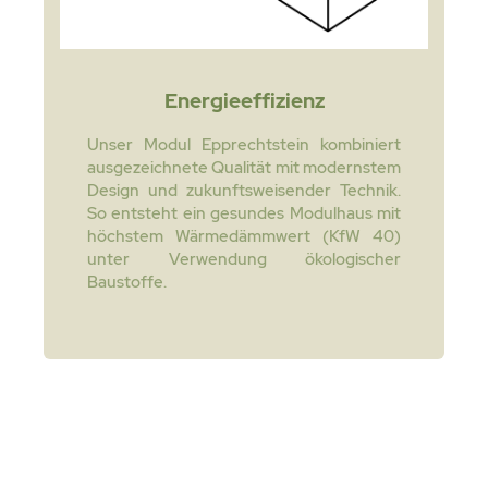
Energieeffizienz
Unser Modul Epprechtstein kombiniert
ausgezeichnete Qualität mit modernstem
Design und zukunftsweisender Technik.
So entsteht ein gesundes Modulhaus mit
höchstem Wärmedämmwert (KfW 40)
unter Verwendung ökologischer
Baustoffe.